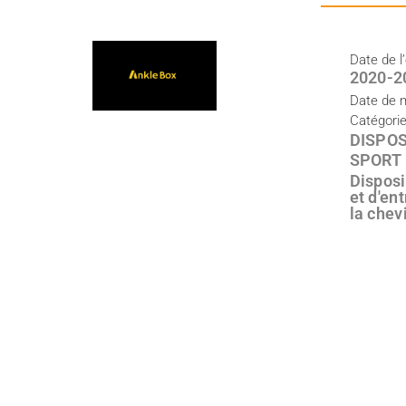
Date de l
2020-2
Date de 
Catégori
DISPOS
SPORT
Disposi
et d'en
la chevi