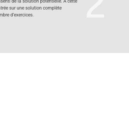
2
senti de la solution potentielle. À cette
entrée sur une solution complète
mbre d’exercices.