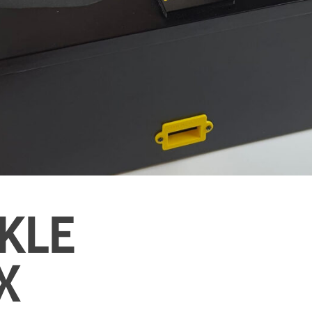
KLE
X