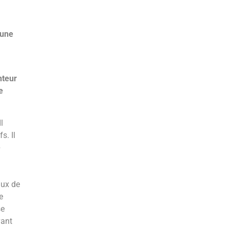
 une
nteur
e
l
s. Il
e
aux de
e
se
vant