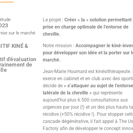
’étude
Le projet :
Créer « la » solution permettant
023
prise en charge optimale de l’entorse de
mise sur le marché
cheville.
e
ITIF KINÉ &
Notre mission :
Accompagner le kiné-inve
pour développer son idée et la porter sur l
tif d'évaluation
marché.
trainement de
lle
Jean-Marie Houmard est kinésithérapeute. I
exerce en cabinet et en club avec des sportif
décide de
« s’attaquer au sujet de l’entors
latérale de la cheville »
qui représente
aujourd’hui plus 6.500 consultations aux
urgences par jour (!) et un des plus hauts t
récidive (+50% récidive !). Pour stopper cett
cascade dégénérative, il fait appel à The U
Factory afin de développer le concept inno